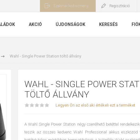
Szakmai kedvezmény
Regisztráció
ALÁDOK
AKCIÓ
ÚJDONSÁGOK
KERESÉS
FIÓ
Wahl - Single Power Station töltő állvány
WAHL - SINGLE POWER STAT
TÖLTŐ ÁLLVÁNY
Legyen Ön az első aki értékeli ezt a terméket
A Wahl Single Power Station négy cserélhető betéttel rendelkezik
teszik az összes kedvenc Wahl Professional akkus eszközöd fe
betétek teljes mértékben kompatibilisek a különféle Wahl eszközök