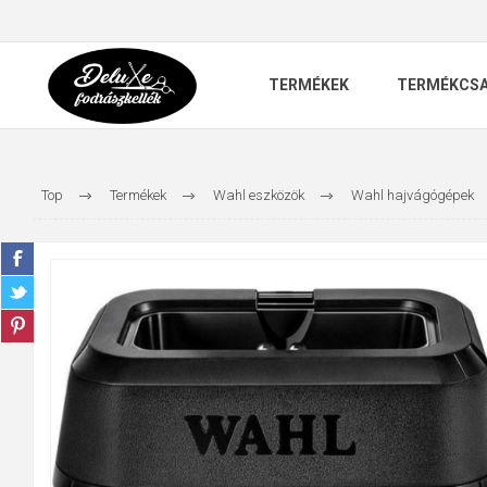
TERMÉKEK
TERMÉKCS
Top
Termékek
Wahl eszközök
Wahl hajvágógépek