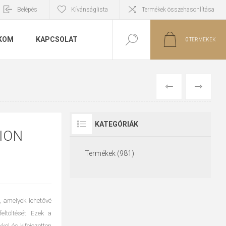
Belépés
Kívánságlista
Termékek összehasonlítása
KOM
KAPCSOLAT
0
TERMÉKEK
ELŐZŐ
KÖVETKE
KATEGÓRIÁK
ION
Termékek (981)
, amelyek lehetővé
ltöltését. Ezek a
kel és kifejezetten