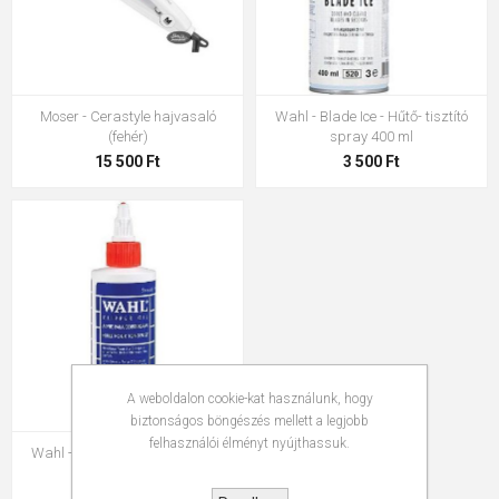
Moser - Cerastyle hajvasaló
Wahl - Blade Ice - Hűtő- tisztító
(fehér)
spray 400 ml
15 500 Ft
3 500 Ft
A weboldalon cookie-kat használunk, hogy
biztonságos böngészés mellett a legjobb
felhasználói élményt nyújthassuk.
Wahl - Hajvágógép olaj 118 ml
2 700 Ft