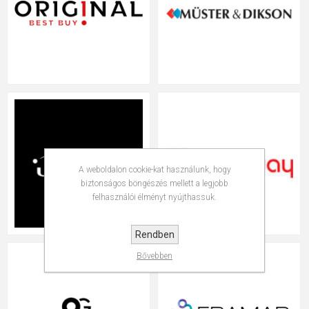
A weboldalon cookie-kat használunk, hogy
biztonságos böngészés mellett a legjobb
felhasználói élményt nyújthassuk.
Rendben
Bővebben