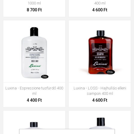
1000 ml
400 ml
8 700 Ft
4 600 Ft
Luxina - Espressione tusfürdő 400
Luxina - LOSS - Hajhullás elleni
ml
sampon 400 ml
4 400 Ft
4 600 Ft