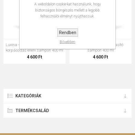
A weboldalon cookie-kat használunk, hogy
biztonságos böngészés mellett a legjobb
felhasználói élményt nyújthassuk.
Rendben
Bővebben
Luxina - Purify - Fejbőr kiegyenlítő,
Luxina - Silver - Hamvasító
korpásodás elleni sampon 400 ml
sampon 400 ml
4 600 Ft
4 600 Ft
KATEGÓRIÁK
TERMÉKCSALÁD