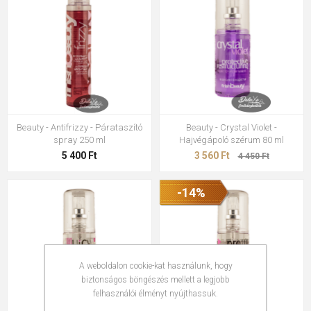
Beauty - Antifrizzy - Párataszító
Beauty - Crystal Violet -
spray 250 ml
Hajvégápoló szérum 80 ml
5 400 Ft
3 560 Ft
4 450 Ft
-14%
A weboldalon cookie-kat használunk, hogy
biztonságos böngészés mellett a legjobb
felhasználói élményt nyújthassuk.