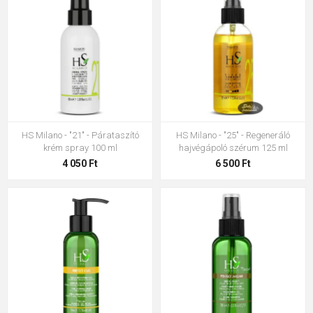
HS Milano - "21" - Párataszító
HS Milano - "25" - Regeneráló
krém spray 100 ml
hajvégápoló szérum 125 ml
4 050 Ft
6 500 Ft