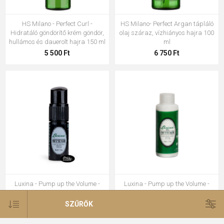
HS Milano - Perfect Curl -
HS Milano- Perfect Argan tápláló
Hidratáló göndörítő krém göndör,
olaj száraz, vízhiányos hajra 100
hullámos és dauerolt hajra 150 ml
ml
5 500 Ft
6 750 Ft
Luxina - Pump up the Volume -
Luxina - Pump up the Volume -
Volumennövelő por 60 ml
Volumennövelő por utántöltő 60 ml
6 200 Ft
SZŰRŐK
5 200 Ft