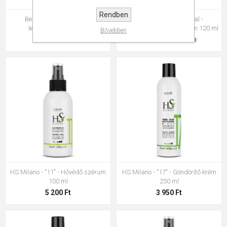
Rendben
Beauty - Juicy - Hajfény
Beauty - Pretty Crystal -
lenmagolajjal 120 ml
Regeneráló hajfény szérum 120 ml
Bővebben
5 950 Ft
4 440 Ft
5 150 Ft
HS Milano - "11" - Hővédő szérum
HS Milano - "17" - Göndörítő krém
100 ml
250 ml
5 200 Ft
3 950 Ft