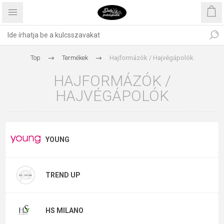
Top
Termékek
Hajformázók / Hajvégápolók
HAJFORMÁZÓK /
HAJVÉGÁPOLÓK
YOUNG
TREND UP
HS MILANO