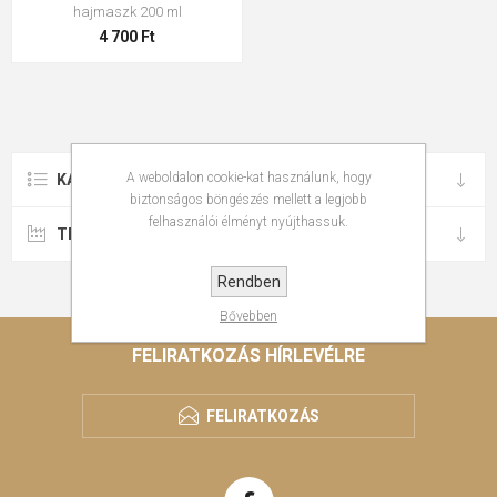
hajmaszk 200 ml
4 700 Ft
A weboldalon cookie-kat használunk, hogy
KATEGÓRIÁK
biztonságos böngészés mellett a legjobb
felhasználói élményt nyújthassuk.
TERMÉKCSALÁD
Rendben
Bővebben
FELIRATKOZÁS HÍRLEVÉLRE
FELIRATKOZÁS