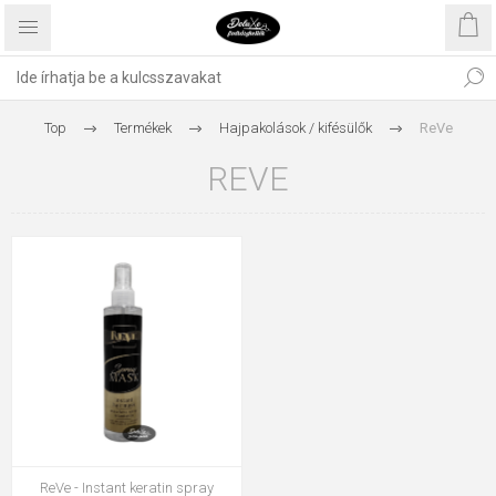
Top
Termékek
Hajpakolások / kifésülők
ReVe
REVE
ReVe - Instant keratin spray