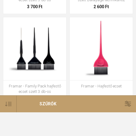
3 700 Ft
2 600 Ft
Framar - Family Pack hajfestő
Framar - Hajfestő ecset
ecset szett 3 db-os
3 000 Ft
1 200 Ft
SZŰRŐK