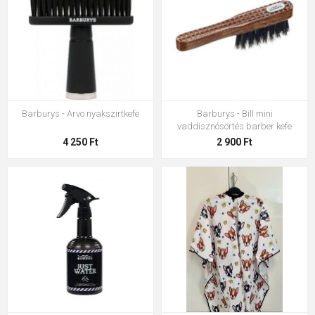
Barburys - Arvo nyakszirtkefe
Barburys - Bill mini
vaddisznósörtés barber kefe
4 250 Ft
2 900 Ft