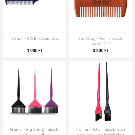
Comair - 512 Blue Ionic fésű
Dark Stag - Prémium diófa
szakállfésű
1 900 Ft
3 200 Ft
Framar - Big Daddy hajfestő
Framar - Detail hajfestő ecset
ecset szett 3 db-os
szett Balayage technikához