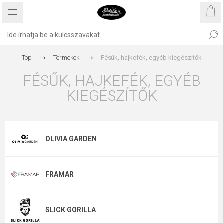
Top
Termékek
Fésűk, hajkefék, egyéb kiegészítők
FÉSŰK, HAJKEFÉK, EGYÉB
KIEGÉSZÍTŐK
OLIVIA GARDEN
FRAMAR
SLICK GORILLA