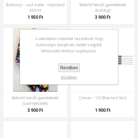
Barburys - Just water - Hajvizező
Beterítő kendő gyerekeknek
600 ml
(bulldog)
1 950 Ft
3 900 Ft
A weboldalon cookie-kat használunk, hogy
biztonságos böngészés mellett a legjobb
felhasználói élményt nyújthassuk.
Rendben
Bővebben
Beterítő kendő gyerekeknek
Comair - 102 Blue Ionic fésű
(szörnyecskék)
3 900 Ft
1 900 Ft