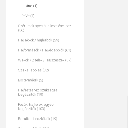
Luxina (1)
ReVe (1)
Szérumok speciális kezelésekhez
(56)
Hajlakkok / hajhabok (29)
Hajformázók / Hajvégápolók (61)
Waxok / Zselék / Hajszeszek (57)
Szakállápolás (32)
Bio termékek (2)
Hajfestéshez szükséges
kiegészítők (19)
Fésűk, hajkefék, egyéb
kiegészítők (103)
Baruffaldi eszközök (19)