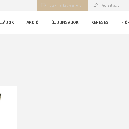
Szakmai kedvezmény
Regisztráció
ALÁDOK
AKCIÓ
ÚJDONSÁGOK
KERESÉS
FIÓ