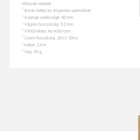
Műszaki adatok:
" 8 órás töltési és 45 perces üzemidővel
" A penge szélessége: 40 mm
" Vágási hosszúság: 0,2 mm
" V9000 Motor, kb 6000 rpm
" Üzemi feszültség: 230 V, 50Hz
" Kábel: 2,4 m
" Súly: 90 g