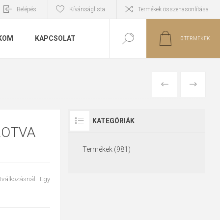
Belépés
Kívánságlista
Termékek összehasonlítása
KOM
KAPCSOLAT
0
TERMÉKEK
ELŐZŐ
KÖVETKE
KATEGÓRIÁK
ROTVA
Termékek (981)
otválkozásnál. Egy