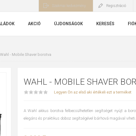
Szakmai kedvezmény
Regisztráció
ALÁDOK
AKCIÓ
ÚJDONSÁGOK
KERESÉS
FIÓ
Wahl - Mobile Shaver borotva
WAHL - MOBILE SHAVER BO
Legyen Ön az első aki értékeli ezt a terméket
A Wahl akkus borotva felbecsülhetetlen segítséget nyújt a bor
elegáns és praktikus doboz segítségével bárhová magával viheti.