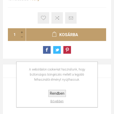
KOSÁRBA
A weboldalon cookie-kat használunk, hogy
ÉRTÉKELÉSEK
biztonságos böngészés mellett a legjobb
felhasználói élményt nyújthassuk.
ÍRJA LE SAJÁT VÉLEMÉNYÉT
Rendben
Értékelés csak vásárlás után lehetséges
Bővebben
Csak regisztrált felhasználók írhatnak értékelést