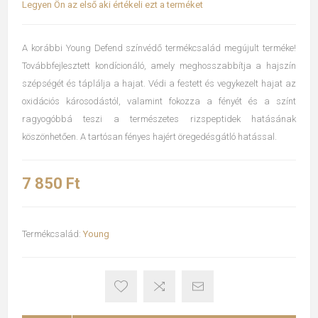
Legyen Ön az első aki értékeli ezt a terméket
A korábbi Young Defend színvédő termékcsalád megújult terméke!
Továbbfejlesztett kondícionáló, amely meghosszabbítja a hajszín
szépségét és táplálja a hajat. Védi a festett és vegykezelt hajat az
oxidációs károsodástól, valamint fokozza a fényét és a színt
ragyogóbbá teszi a természetes rizspeptidek hatásának
köszönhetően. A tartósan fényes hajért öregedésgátló hatással.
7 850 Ft
Termékcsalád:
Young