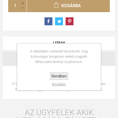
KOSÁRBA
LEÍRÁS
A weboldalon cookie-kat használunk, hogy
biztonságos böngészés mellett a legjobb
ÉRTÉKELÉSEK
felhasználói élményt nyújthassuk.
Használati utasítás:
Rendben
A Young Color Longevity sampon után vigye fel törölközőnedves
Bővebben
hajra, majd hagyja hatni 2-5 percig. Ezt követően öblítse le.
AZ ÜGYFELEK AKIK