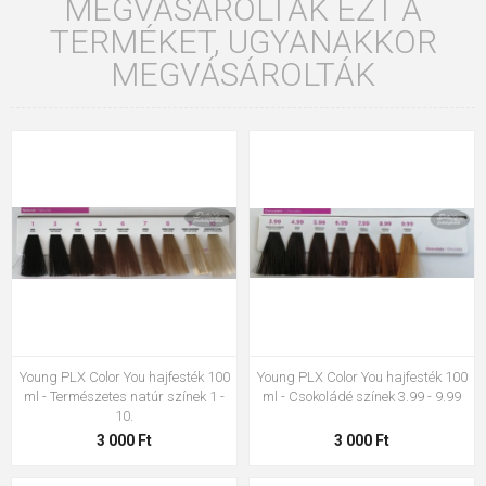
MEGVÁSÁROLTÁK EZT A
TERMÉKET, UGYANAKKOR
MEGVÁSÁROLTÁK
Young PLX Color You hajfesték 100
Young PLX Color You hajfesték 100
ml - Természetes natúr színek 1 -
ml - Csokoládé színek 3.99 - 9.99
10.
3 000 Ft
3 000 Ft