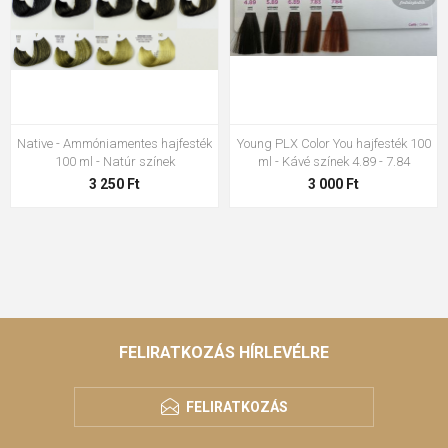
Native - Ammóniamentes hajfesték
Young PLX Color You hajfesték 100
100 ml - Natúr színek
ml - Kávé színek 4.89 - 7.84
3 250 Ft
3 000 Ft
FELIRATKOZÁS HÍRLEVÉLRE
FELIRATKOZÁS