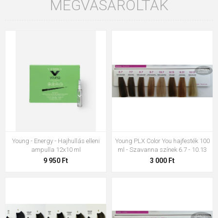
MEGVÁSÁROLTÁK
Young - Energy - Hajhullás elleni
Young PLX Color You hajfesték 100
ampulla 12x10 ml
ml - Szavanna színek 6.7 - 10.13
9 950 Ft
3 000 Ft