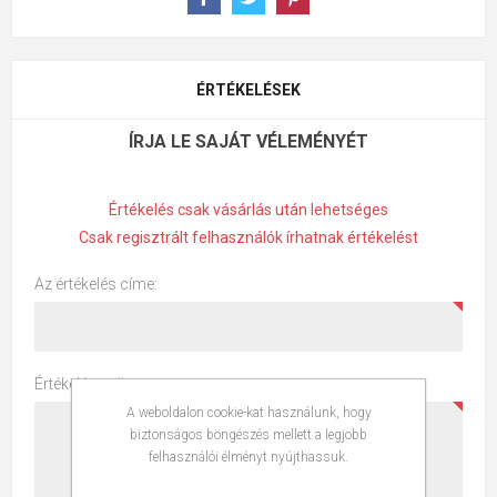
ÉRTÉKELÉSEK
ÍRJA LE SAJÁT VÉLEMÉNYÉT
Értékelés csak vásárlás után lehetséges
Csak regisztrált felhasználók írhatnak értékelést
Az értékelés címe:
Értékelés szöveg:
A weboldalon cookie-kat használunk, hogy
biztonságos böngészés mellett a legjobb
felhasználói élményt nyújthassuk.