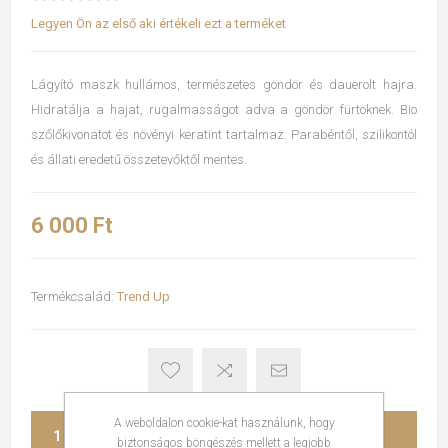
Legyen Ön az első aki értékeli ezt a terméket
Lágyító maszk hullámos, természetes göndör és dauerolt hajra.
Hidratálja a hajat, rugalmasságot adva a göndör fürtöknek. Bio
szőlőkivonatot és növényi keratint tartalmaz. Parabéntől, szilikontól
és állati eredetű összetevőktől mentes.
6 000 Ft
Termékcsalád:
Trend Up
A weboldalon cookie-kat használunk, hogy
KOSÁRBA
biztonságos böngészés mellett a legjobb