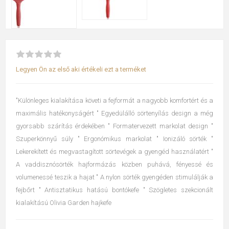
Legyen Ön az első aki értékeli ezt a terméket
"Különleges kialakítása követi a fejformát a nagyobb komfortért és a
maximális hatékonyságért " Egyedülálló sörtenyílás design a még
gyorsabb szárítás érdekében " Formatervezett markolat design "
Szuperkönnyű súly " Ergonómikus markolat " Ionizáló sörték "
Lekerekített és megvastagított sörtevégek a gyengéd használatért "
A vaddisznósörték hajformázás közben puhává, fényessé és
volumenessé teszik a hajat " A nylon sörték gyengéden stimulálják a
fejbőrt " Antisztatikus hatású bontókefe " Szögletes szekcionált
kialakítású Olivia Garden hajkefe