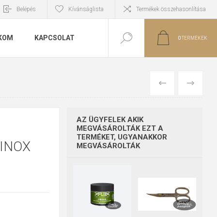
Belépés
Kívánságlista
Termékek összehasonlítása
KOM
KAPCSOLAT
0
TERMÉKEK
ELŐZŐ
KÖVETKE
AZ ÜGYFELEK AKIK
MEGVÁSÁROLTÁK EZT A
TERMÉKET, UGYANAKKOR
INOX
MEGVÁSÁROLTÁK