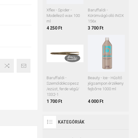
Xflex - Spider -
Baruffaldi -
Modellező wax 100
Körömvágó olló INOX
ml
156x
4 250 Ft
3 700 Ft
Baruffaldi -
Beauty - Ice - Hűsítő
Szemöldökcsipesz
jégsampon érzékeny
/ezüst, ferde végű/
fejbőrre 1000 ml
1332-1
1 700 Ft
4 000 Ft
KATEGÓRIÁK