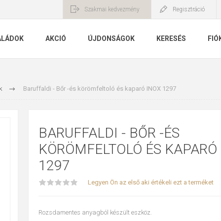
Szakmai kedvezmény
Regisztráció
ALÁDOK
AKCIÓ
ÚJDONSÁGOK
KERESÉS
FIÓ
k
Baruffaldi - Bőr -és körömfeltoló és kaparó INOX 1297
BARUFFALDI - BŐR -ÉS
KÖRÖMFELTOLÓ ÉS KAPARÓ 
1297
Legyen Ön az első aki értékeli ezt a terméket
Rozsdamentes anyagból készült eszköz.