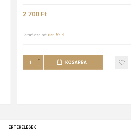
2 700 Ft
Termékcsalád:
Baruffaldi
KOSÁRBA
ÉRTÉKELÉSEK