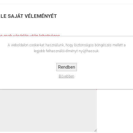
 LE SAJÁT VÉLEMÉNYÉT
és csak vásárlás után lehetséges
rált felhasználók írhatnak értékelést
A weboldalon cookie-kat használunk, hogy biztonságos böngészés mellett a
legjobb felhasználói élményt nyújthassuk.
Rendben
Bővebben