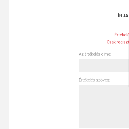
ÍRJA
Értékel
Csak regiszt
Az értékelés címe:
Értékelés szöveg: