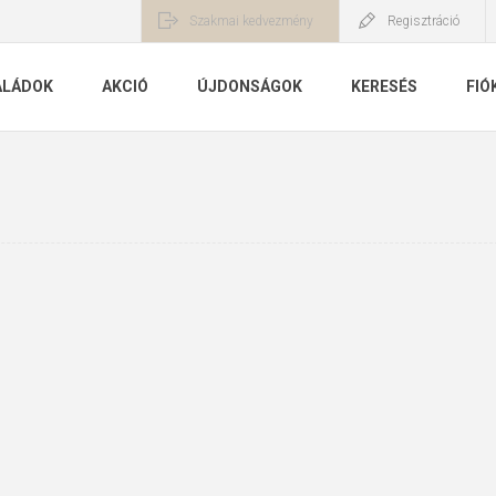
Szakmai kedvezmény
Regisztráció
ALÁDOK
AKCIÓ
ÚJDONSÁGOK
KERESÉS
FIÓ