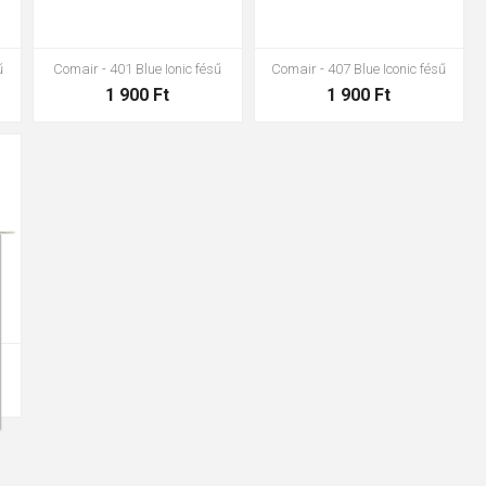
ű
Comair - 401 Blue Ionic fésű
Comair - 407 Blue Iconic fésű
1 900 Ft
1 900 Ft
ű