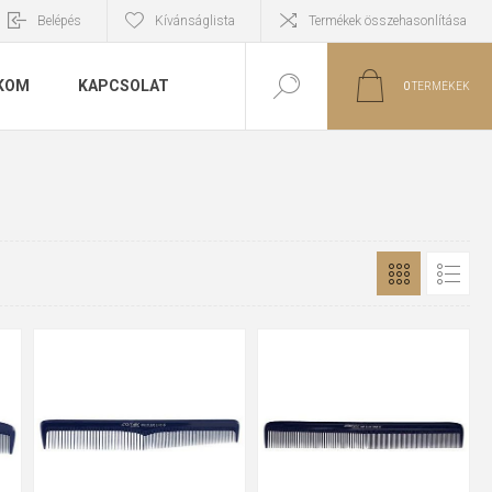
Belépés
Kívánságlista
Termékek összehasonlítása
KOM
KAPCSOLAT
0
TERMÉKEK