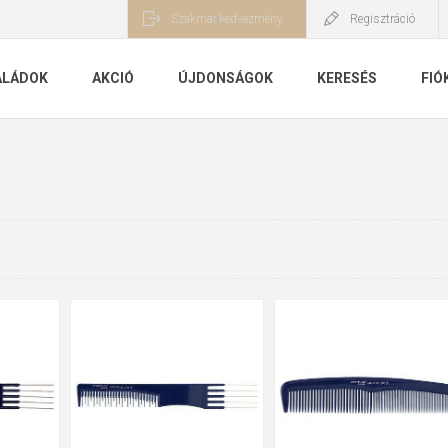
Szakmai kedvezmény
Regisztráció
ALÁDOK
AKCIÓ
ÚJDONSÁGOK
KERESÉS
FIÓ