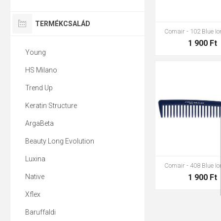
TERMÉKCSALÁD
Comair - 102 Blue Io
1 900 Ft
Young
HS Milano
Trend Up
Keratin Structure
ArgaBeta
Beauty Long Evolution
Luxina
Comair - 408 Blue Io
Native
1 900 Ft
Xflex
Baruffaldi