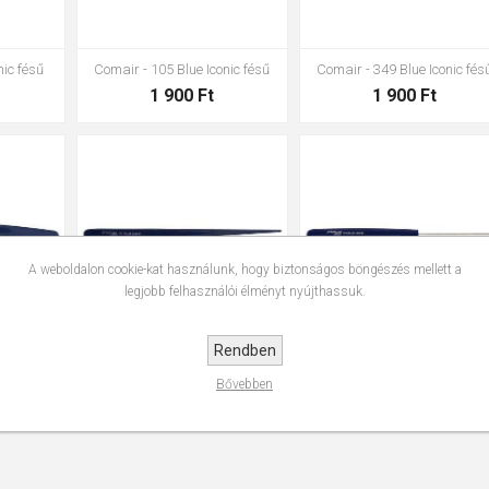
nic fésű
Comair - 105 Blue Iconic fésű
Comair - 349 Blue Iconic fés
1 900 Ft
1 900 Ft
A weboldalon cookie-kat használunk, hogy biztonságos böngészés mellett a
legjobb felhasználói élményt nyújthassuk.
Rendben
nic fésű
Comair - 502 Blue Iconic fésű
Comair - 512 Blue Ionic fés
Bővebben
1 900 Ft
1 900 Ft